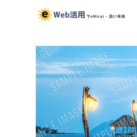
コ
ナ
ン
ビ
テ
ゲ
ン
ー
ツ
シ
へ
ョ
ス
ン
キ
に
ッ
移
プ
動