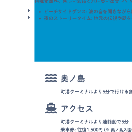
料理を囲み、楽しい会話と共に思い出をつく
ビーチサイドダンス: 波の音を聞きなが
夜のストーリータイム: 地元の伝説や話
奥ノ島
町港ターミナルより5分で行ける
アクセス
町港ターミナルより連絡船で5分
乗車券: 往復1,500
円
(
※ 奥ノ島入