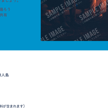
りましょう。
ら踊ろう
を共有
無人島
)
園料が含まれます