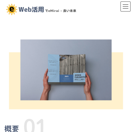
コ
ナ
ン
ビ
テ
ゲ
ン
ー
ツ
シ
へ
ョ
ス
ン
キ
に
ッ
移
プ
動
概要