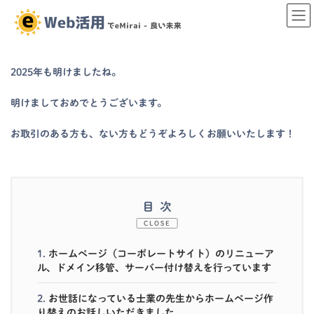
コ
ナ
ン
ビ
テ
ゲ
ン
ー
ツ
シ
2025年も明けましたね。
へ
ョ
ス
ン
キ
に
明けましておめでとうございます。
ッ
移
プ
動
お取引のある方も、ない方もどうぞよろしくお願いいたします！
目次
CLOSE
1.
ホームページ（コーポレートサイト）のリニューア
ル、ドメイン移管、サーバー付け替えを行っています
2.
お世話になっている士業の先生からホームページ作
り替えのお話しいただきました